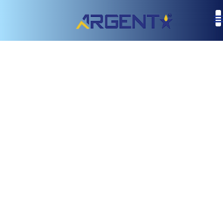
Argent
SAE
80W-90
Gear